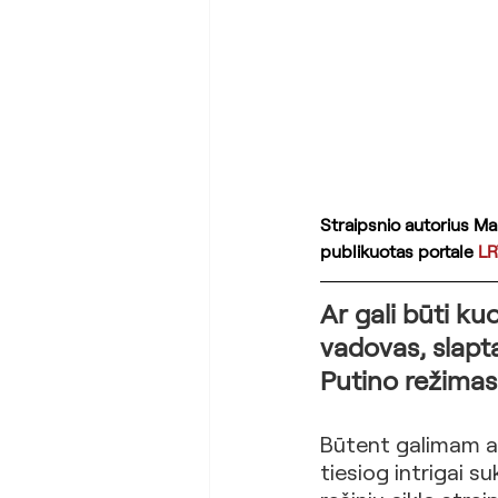
Straipsnio autorius Mari
publikuotas portale 
LR
Ar gali būti ku
vadovas, slapta
Putino režimas,
Būtent galimam at
tiesiog intrigai su