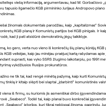
asitelkęs viešą informaciją, argumentavau, kad M. Gorbačiovo „
vu tapusio ilgamečio KGB pirmininko Jurijaus Andropovo plano 
ndinimas.
viešai žinomais dokumentais parodžiau, kaip „kapitalizmas“ Sovi
onkretų KGB planą ir Komunistų partijos bei KGB pinigais. Ir k
rodė, kad ji pati atsidūrė demokratinių jėgų taikiklyje.
imą, ko gero, verta nuo vieno iš konkrečių šių planų kūrėjų KGB 
is KGB veikėjas, kaip jau minėjau praėjusį kartą rašydamas apie
bandant suprasti, kas vyko SSRS žlugimo laikotarpiu, po 1991 m
s tyrimą vykdžiusios Rusijos prokuratūros.
pažino ne tik tai, kad rengė minėtą pažymą, kaip kurti Komunistų 
ų tinklą ir kitaip slėpti bei slaptai „įdarbinti“ komunistinės vals
 kad viena iš firmų, su kuriomis jis asmeniškai dirbo įgyvendindama
ovė „Seabeco“. Todėl tai, kaip planai buvo konkrečiai įgyvendina
t „Seabeco“ istorijos, kuri tikrai neblogai žinoma, pagrindu. Ju