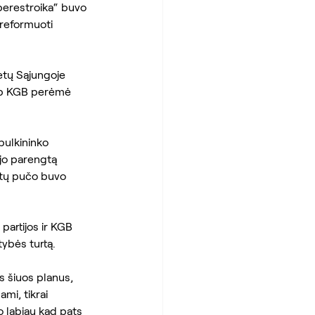
perestroika“ buvo 
reformuoti 
etų Sąjungoje 
aip KGB perėmė 
pulkininko 
 jo parengtą 
etų pučo buvo 
partijos ir KGB 
tybės turtą.
s šiuos planus, 
mi, tikrai 
o labiau kad pats 