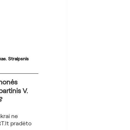
kas. Straipsnis 
įmonės 
rtinis V. 
?
krai ne 
RT.lt pradėto 