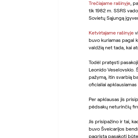
Trečiajame rašinyje
, p
tik 1982 m. SSRS vado
Sovietų Sąjungą įgyve
Ketvirtajame rašinyje
 
buvo kuriamas pagal k
valdžią net tada, kai at
Todėl pratęsti pasakoj
Leonido Veselovskio. Š
pažymą, itin svarbią 
oficialiai apklausiama
Per apklausas jis prisi
pėdsakų neturinčių firm
Jis prisipažino ir tai,
buvo Šveicarijos bendr
pagrįsta pasakoti būten