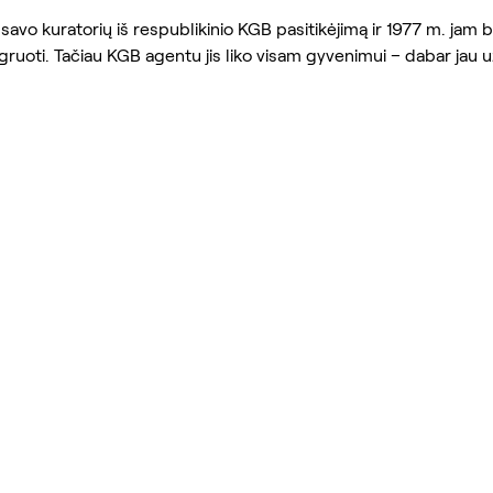
 savo kuratorių iš respublikinio KGB pasitikėjimą ir 1977 m. jam b
gruoti. Tačiau KGB agentu jis liko visam gyvenimui – dabar jau u