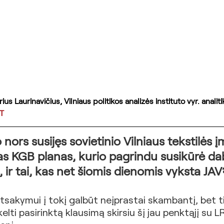
us Laurinavičius, Vilniaus politikos analizės instituto vyr. analiti
T
o nors susijęs sovietinio Vilniaus tekstilės 
s KGB planas, kurio pagrindu susikūrė daba
 ir tai, kas net šiomis dienomis vyksta JAV
sakymui į tokį galbūt neįprastai skambantį, bet ti
kelti pasirinktą klausimą skirsiu šį jau penktąjį su L