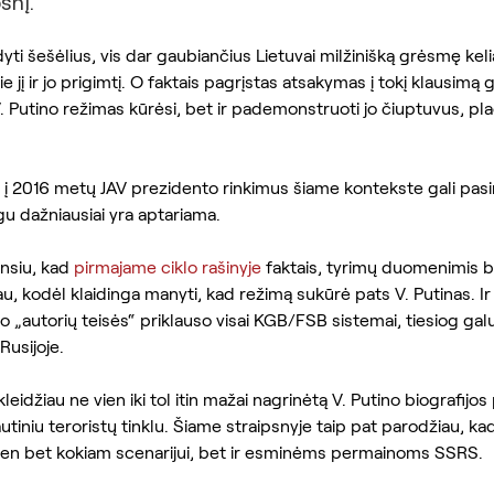
snį.
idyti šešėlius, vis dar gaubiančius Lietuvai milžinišką grėsmę keli
 jį ir jo prigimtį. O faktais pagrįstas atsakymas į tokį klausimą gal
. Putino režimas kūrėsi, bet ir pademonstruoti jo čiuptuvus, plač
is į 2016 metų JAV prezidento rinkimus šiame kontekste gali pasir
egu dažniausiai yra aptariama.
nsiu, kad 
pirmajame ciklo rašinyje
 faktais, tyrimų duomenimis be
, kodėl klaidinga manyti, kad režimą sukūrė pats V. Putinas. Ir
o „autorių teisės“ priklauso visai KGB/FSB sistemai, tiesiog galu
Rusijoje.
kleidžiau ne vien iki tol itin mažai nagrinėtą V. Putino biografijos
utiniu teroristų tinklu. Šiame straipsnyje taip pat parodžiau, ka
vien bet kokiam scenarijui, bet ir esminėms permainoms SSRS.