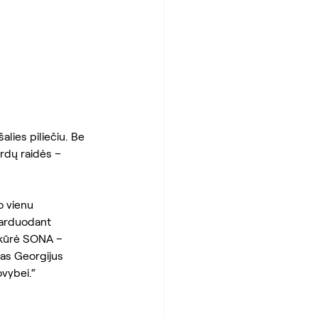
alies piliečiu. Be 
ardų raidės – 
o vienu 
parduodant 
ukūrė SONA – 
as Georgijus 
vybei.“