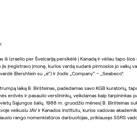
.
s iš Izraelio per Šveicariją persikėlė į Kanadą ir vėliau tapo šios š
e jis įregistravo įmonę, kurios vardą sudarė pirmosios jo vaikų v
avardė (Bershtein su „e“) ir žodis „Company“ – „Seabeco“.
trumpą laiką B. Biršteinas, padedamas savo KGB kuratorių, tap
inės erdvės ir pasaulio verslininkų, veikdamas kaip tarpininkas 
ovietų Sąjungos šalių. 1988 m. gruodžio mėnesį B. Biršteinas s
oje veikusiu JAV ir Kanados institutu, kurios vadovas akademik
ausio rango nomenklatūros darbuotojas, priklausęs SSRS vado