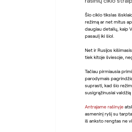
rašinių ciklo straip
Šio ciklo tikslas išskla
režimą ar net mitus apie
daugiau detalių, kaip V
pasaulį iki šiol.
Net ir Rusijos kišimas
tiek kitoje šviesoje, n
Tačiau pirmiausia primi
parodymais pagrindžiau
suprasti, kad šio režim
susigrąžinusiai valdžią 
Antrajame rašinyje
 ats
asmeninį ryšį su tarpta
iš anksto rengtas ne 