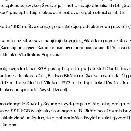
ų apklausų išvyko į Šveicariją ir net pradėjo oficialiai dirbti „Se
so“ paslaptis taip niekados ir nebuvo iki galo oficialiai ištirta.
ta 1982 m. Šveicarijoje, o jos įkūrėjo pėdsakai veda į sovietinį 
samiau už kitus savo naujojoje knygoje „Piktadarių sąmokslas.
“ (Заговор негодяев. Записки бывшего подполковника КГБ) rašo
lkininkis Vladimiras Popovas.
migravęs ir dabar KGB paslaptis po truputį atskleidžiantis buvę
ijos karininkas rašo: „Borisas Biršteinas (kai kurie autoriai šią 
947 m. lapkričio 11 d. Vilniuje. 1972 m. Jis tapo tekstilės fabrik
trukus nusprendė išvykti į Izraelį.
mas daugelio Sovietų Sąjungos žydų taip trokštą teisę emigruoti
etuvos SSR KGB 5-ojo skyriaus agentu. B. Biršteino užduotis buvo 
kleidžiančius žydus, taip pat norinčius išvykti nuolat gyventi į I
 kalbos.