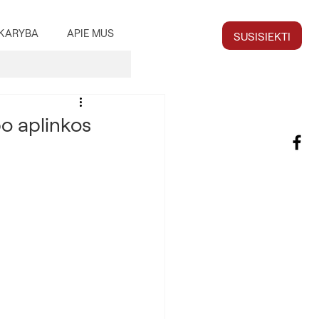
KARYBA
APIE MUS
SUSISIEKTI
po aplinkos