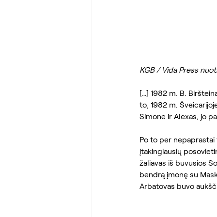
KGB / Vida Press nuotr
[…] 1982 m. B. Biršteina
to, 1982 m. Šveicarijoj
Simone ir Alexas, jo p
Po to per nepaprastai 
įtakingiausių posoviet
žaliavas iš buvusios S
bendrą įmonę su Maskv
Arbatovas buvo aukšči