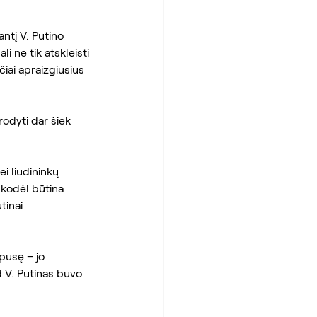
antį V. Putino 
i ne tik atskleisti 
iai apraizgiusius 
odyti dar šiek 
i liudininkų 
 kodėl būtina 
tinai 
 pusę – jo 
d V. Putinas buvo 