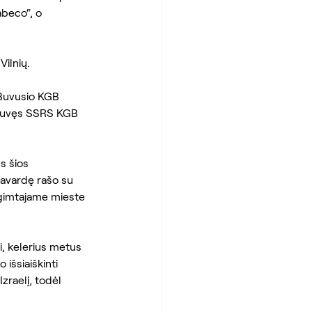
abeco“, o 
Vilnių.
 Buvusio KGB 
 buvęs SSRS KGB 
s šios 
pavardę rašo su 
o gimtajame mieste 
, kelerius metus 
išsiaiškinti 
zraelį, todėl 