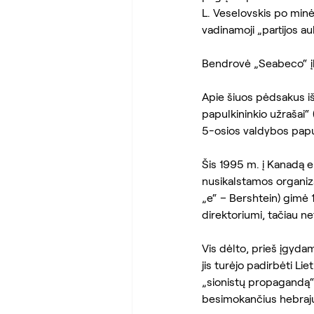
L. Veselovskis po minėt
vadinamoji „partijos auk
Bendrovė „Seabeco“ įkur
Apie šiuos pėdsakus iš
papulkininkio užrašai
5-osios valdybos papu
Šis 1995 m. į Kanadą e
nusikalstamos organizac
„e“ – Bershtein) gimė 1
direktoriumi, tačiau ne
Vis dėlto, prieš įgyda
jis turėjo padirbėti Li
„sionistų propagandą“ s
besimokančius hebrajų