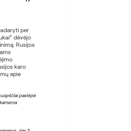
adaryti per 
ukai“ dėvėjo 
inimą. Rusijos 
jams 
ėjimo 
sijos karo 
ymų apie 
uopščiai paslėpė 
okameros 
uomenys, dar 2 