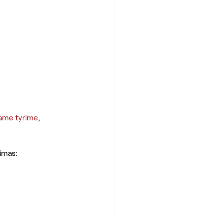
ame tyrime
, 
imas: