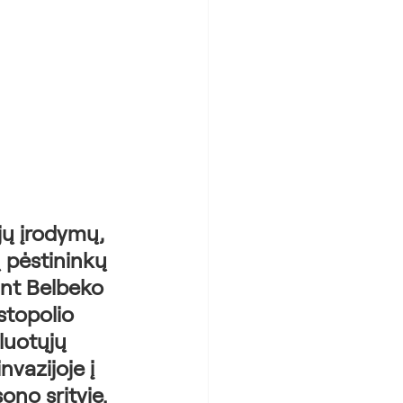
jų įrodymų, 
 pėstininkų 
ant Belbeko 
topolio 
luotųjų 
vazijoje į 
no srityje.