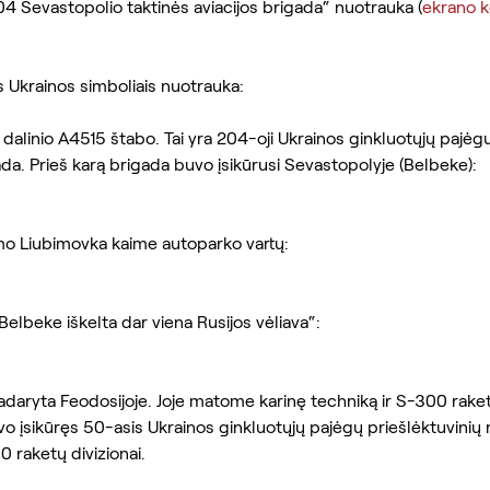
4 Sevastopolio taktinės aviacijos brigada“ nuotrauka (
ekrano k
s Ukrainos simboliais nuotrauka:
o dalinio A4515 štabo. Tai yra 204-oji Ukrainos ginkluotųjų pajėg
ada. Prieš karą brigada buvo įsikūrusi Sevastopolyje (Belbeke):
o Liubimovka kaime autoparko vartų:
elbeke iškelta dar viena Rusijos vėliava“:
daryta Feodosijoje. Joje matome karinę techniką ir S-300 raketa
vo įsikūręs 50-asis Ukrainos ginkluotųjų pajėgų priešlėktuvinių 
 raketų divizionai.