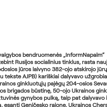
žvalgybos bendruomenės „InformNapalm“ 
bint Rusijos socialinius tinklus, rasta nau
dosios jūros laivyno 382-ojo atskirojo jūrų
au tekste AJPB) kariškiai dalyvavo užgrobi
ainos ginkluotųjų pajėgų 204-osios Sevas
jos brigados būstinę, 50-ojo Ukrainos gink
tuvinės gynybos pulką, taip pat dalyvavo in
 esantį Geničesko rajone, Ukrainos Cherso