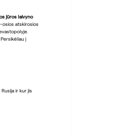
s jūros laivyno 
0-osios atskirosios 
evastopolyje. 
Persikėliau į 
usija ir kur jis 