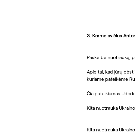
3. Karmelavičius Anto
Paskelbė nuotrauką, pa
Apie tai, kad jūrų pėst
kuriame pateikėme Ru
Čia pateikiamas Udodov
Kita nuotrauka Ukraino
Kita nuotrauka Ukraino