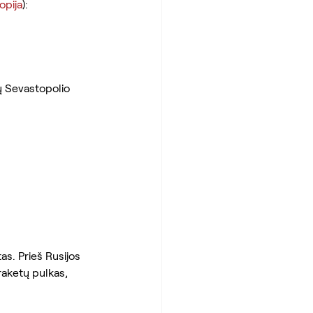
opija
):
ų Sevastopolio 
s. Prieš Rusijos 
raketų pulkas, 