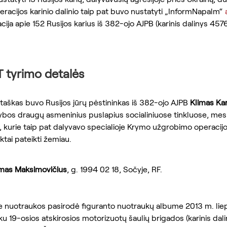
ederacijos karinio dalinio taip pat buvo nustatyti „InformNapalm“ 
ija apie 152 Rusijos karius iš 382-ojo AJPB (karinis dalinys 457
 tyrimo detalės
taškas buvo Rusijos jūrų pėstininkas iš 382-ojo AJPB 
Klimas Kar
arnybos draugų asmeninius puslapius socialiniuose tinkluose, me
ų, kurie taip pat dalyvavo specialioje Krymo užgrobimo operacijo
ktai pateikti žemiau.
imas Maksimovičius
, g. 1994 02 18, Sočyje, RF.
 nuotraukos pasirodė figuranto nuotraukų albume 2013 m. liep
ku 19-osios atskirosios motorizuotų šaulių brigados (karinis dali