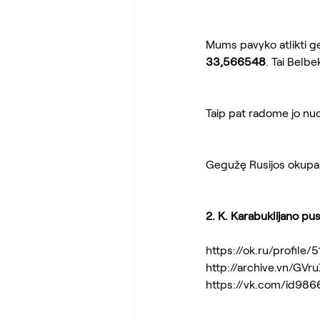
Mums pavyko atlikti geo
33,566548
. Tai Belb
Taip pat radome jo nu
Gegužę Rusijos okupantų
2. K. Karabuklijano pus
https://ok.ru/profile/5
http://archive.vn/GVru
https://vk.com/id9866