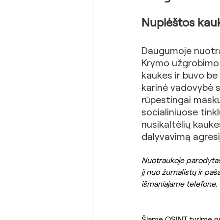
Nuplėštos kau
Daugumoje nuotrau
Krymo užgrobimo op
kaukes ir buvo be 
karinė vadovybė s
rūpestingai maskuo
socialiniuose tink
nusikaltėlių kauke
dalyvavimą agresij
Nuotraukoje parodytas
jį nuo žurnalistų ir p
išmaniajame telefone.
Šiame OSINT tyrime nus