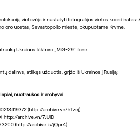
lokaciją vietovėje ir nustatyti fotografijos vietos koordinates: 
eko oro uostas, Sevastopolio mieste, okupuotame Kryme.
otrauką Ukrainos lėktuvo „MiG-29“ fone.
 dalinys, atlikęs užduotis, grįžo iš Ukrainos į Rusiją:
lapiai, nuotraukos ir archyvai
10213419372 (http://archive.vn/hTzej) 
X http://archive.vn/7JUID
3200 (http://archive.is/jQpr4)