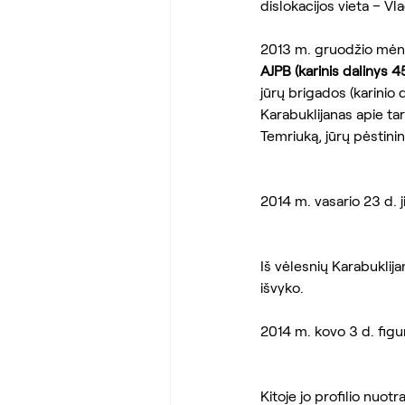
dislokacijos vieta – V
2013 m. gruodžio mėn.
AJPB (karinis dalinys 
jūrų brigados (karinio 
Karabuklijanas apie tar
Temriuką, jūrų pėstinin
2014 m. vasario 23 d. j
Iš vėlesnių Karabuklijan
išvyko.
2014 m. kovo 3 d. figu
Kitoje jo profilio nuot