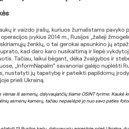
kės
kų ir vaizdo įrašų, kuriuos žurnalistams pavyko p
eracijos įvykius 2014 m., Rusijos „žalieji žmogeli
skiriamųjų ženklų, o tai gerokai apsunkino jų atpaž
uprato, kad daro karo nusikaltimą ir liepė vykdyto
tis. Tačiau, laikui bėgant, dėka žvalgybos ir steb
luose, „InformNapalm“ savanoriai galėjo nuplėšti Ru
s, nustatyti jų tapatybę ir pateikti papildomų įrod
oje prieš Ukrainą.
 vienas iš asmenų, dalyvaujančių šiame OSINT tyrime. Kaukė kr
ašalinių asmenų kamerų, tačiau nepaslėpė jo nuo savo paties fot
tatyti 13 Rusijos karių, dalyvavusių agresijoje prieš Ukrainą, d