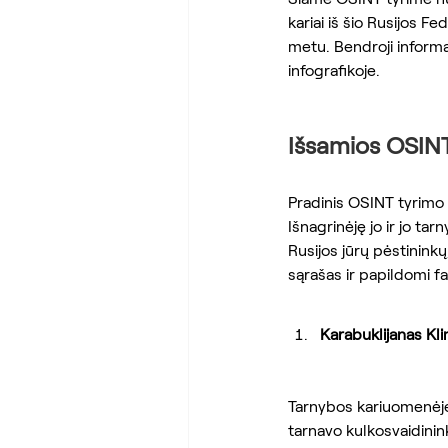
kariai iš šio Rusijos F
metu. Bendroji informac
infografikoje.
Išsamios OSINT
Pradinis OSINT tyrimo 
Išnagrinėję jo ir jo t
Rusijos jūrų pėstinink
sąrašas ir papildomi fa
Karabuklijanas Kl
Tarnybos kariuomenėje
tarnavo kulkosvaidinin