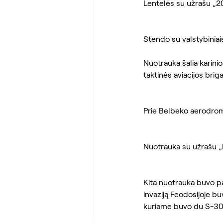
Lentelės su užrašu „20
Stendo su valstybiniai
Nuotrauka šalia karini
taktinės aviacijos brig
Prie Belbeko aerodrom
Nuotrauka su užrašu „B
Kita nuotrauka buvo pa
invaziją Feodosijoje bu
kuriame buvo du S-300