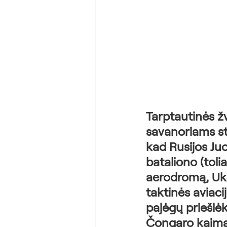
Tarptautinės 
savanoriams ste
kad Rusijos Juo
bataliono (toli
aerodromą, Ukr
taktinės aviaci
pajėgų priešlėk
Čongaro kaimą,