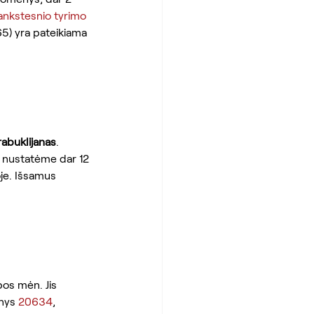
ankstesnio tyrimo
65) yra pateikiama 
abuklijanas
. 
s nustatėme dar 12 
je. Išsamus 
os mėn. Jis 
nys 
20634
, 