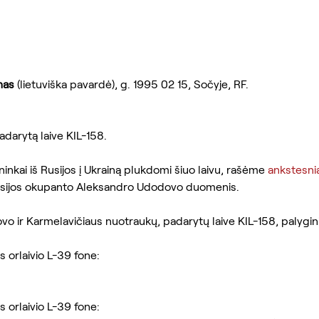
nas 
(lietuviška pavardė), g. 1995 02 15, Sočyje, RF.
darytą laive KIL-158.
ininkai iš Rusijos į Ukrainą plukdomi šiuo laivu, rašėme 
ankstesni
sijos okupanto Aleksandro Udodovo duomenis.
o ir Karmelavičiaus nuotraukų, padarytų laive KIL-158, palygin
s orlaivio L-39 fone:
s orlaivio L-39 fone: