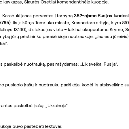
ladikavkazas, Šiaurės Osetija) komendantinėje kuopoje.
 Karabuklijanas pervestas į tarnybą 
382-ajame Rusijos Juodosio
45765)
. Jis įsikūręs Temriuko mieste, Krasnodaro srityje, ir yra 81
dalinys 13140), dislokacijos vieta – laikinai okupuotame Kryme, S
nybą jūrų pėstininku parašė šioje nuotraukoje: „Jau esu jūreivis) 
kai“.
is paskelbė nuotrauką, pasirašydamas: „Lik sveika, Rusija“.
o puslapio įrašų ir nuotraukų paaiškėja, kodėl jis atsisveikino su R
rantas paskelbė įrašą: „Ukrainoje“.
raukoje buvo pastebėti lėktuvai: