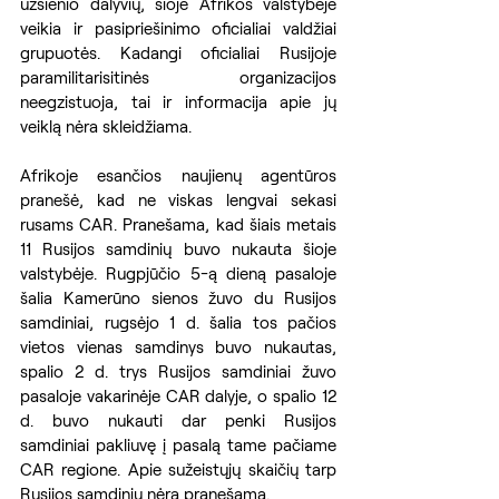
užsienio dalyvių, šioje Afrikos valstybėje 
veikia ir pasipriešinimo oficialiai valdžiai 
grupuotės. Kadangi oficialiai Rusijoje 
paramilitarisitinės organizacijos 
neegzistuoja, tai ir informacija apie jų 
veiklą nėra skleidžiama.
Afrikoje esančios naujienų agentūros 
pranešė, kad ne viskas lengvai sekasi 
rusams CAR. Pranešama, kad šiais metais 
11 Rusijos samdinių buvo nukauta šioje 
valstybėje. Rugpjūčio 5-ą dieną pasaloje 
šalia Kamerūno sienos žuvo du Rusijos 
samdiniai, rugsėjo 1 d. šalia tos pačios 
vietos vienas samdinys buvo nukautas, 
spalio 2 d. trys Rusijos samdiniai žuvo 
pasaloje vakarinėje CAR dalyje, o spalio 12 
d. buvo nukauti dar penki Rusijos 
samdiniai pakliuvę į pasalą tame pačiame 
CAR regione. Apie sužeistųjų skaičių tarp 
Rusijos samdinių nėra pranešama.