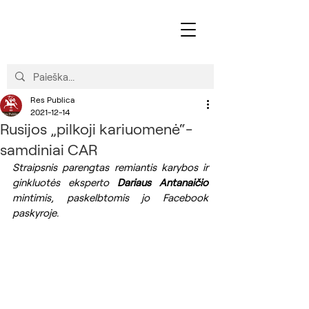
Res Publica
2021-12-14
Rusijos „pilkoji kariuomenė“-
samdiniai CAR
Straipsnis parengtas remiantis karybos ir 
ginkluotės eksperto 
Dariaus Antanaičio
mintimis, paskelbtomis jo Facebook 
paskyroje.