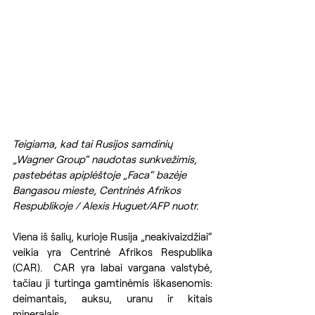
Teigiama, kad tai Rusijos samdinių 
„Wagner Group“ naudotas sunkvežimis, 
pastebėtas apiplėštoje „Faca“ bazėje 
Bangasou mieste, Centrinės Afrikos 
Respublikoje / Alexis Huguet/AFP nuotr.
Viena iš šalių, kurioje Rusija „neakivaizdžiai“ 
veikia yra Centrinė Afrikos Respublika 
(CAR).  CAR yra labai vargana valstybė, 
tačiau ji turtinga gamtinėmis iškasenomis: 
deimantais, auksu, uranu ir kitais 
mineralais. 