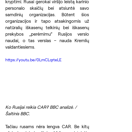
kryptimi. Rusai gerokai viršijo leistą karinio 
personalo skaičių bei atsiuntė savo 
samdinių organizacijas. Būtent šios 
organizacijos ir tapo atsakingomis už 
natūralių iškasenų telkinių bei iškasenų 
prekybos „perėmimu“ Rusijos verslo 
naudai, o tas verslas – nauda Kremlių 
valdantiesiems.
https://youtu.be/0LmCLqrteLE
Ko Rusijai reikia CAR? BBC analizė. / 
Šaltinis BBC.
Tačiau rusams nėra lengva CAR. Be kitų 