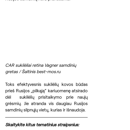
CAR sukilėliai retina Vagner samdinių 
gretas / Šaltinis best-mos.ru
Toks efektyvesnis sukilėlių kovos būdas 
prieš Rusijos „pilkąją“ kariuomenę atsirado 
dėl  sukilėlių prisitaikymo prie naujų 
grėsmių. Jie atranda vis daugiau Rusijos 
samdinių silpnųjų vietų, kurias ir išnaudoja.
Skaitykite kitus tematinius straipsnius: