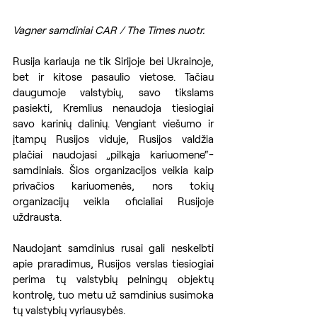
Vagner samdiniai CAR / The Times nuotr.
Rusija kariauja ne tik Sirijoje bei Ukrainoje, 
bet ir kitose pasaulio vietose. Tačiau 
daugumoje valstybių, savo tikslams 
pasiekti, Kremlius nenaudoja tiesiogiai 
savo karinių dalinių. Vengiant viešumo ir 
įtampų Rusijos viduje, Rusijos valdžia 
plačiai naudojasi „pilkąja kariuomene“- 
samdiniais. Šios organizacijos veikia kaip 
privačios kariuomenės, nors tokių 
organizacijų veikla oficialiai Rusijoje 
uždrausta.
Naudojant samdinius rusai gali neskelbti 
apie praradimus, Rusijos verslas tiesiogiai 
perima tų valstybių pelningų objektų 
kontrolę, tuo metu už samdinius susimoka 
tų valstybių vyriausybės.