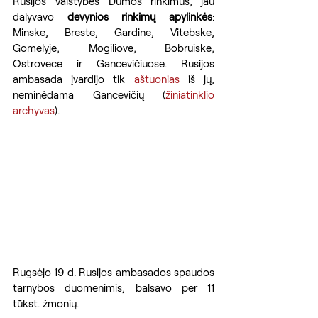
Rusijos Valstybės Dūmos rinkimus, jau 
dalyvavo 
devynios rinkimų apylinkės
: 
Minske, Breste, Gardine, Vitebske, 
Gomelyje, Mogiliove, Bobruiske, 
Ostrovece ir Gancevičiuose. Rusijos 
ambasada įvardijo tik 
aštuonias
 iš jų, 
neminėdama Gancevičių (
žiniatinklio 
archyvas
).
Rugsėjo 19 d. Rusijos ambasados ​​spaudos 
tarnybos duomenimis, balsavo per 11 
tūkst. žmonių.