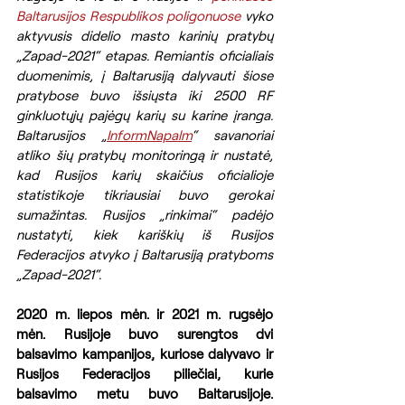
Baltarusijos Respublikos poligonuose
 vyko 
aktyvusis didelio masto karinių pratybų 
„Zapad-2021“ etapas. Remiantis oficialiais 
duomenimis, į Baltarusiją dalyvauti šiose 
pratybose buvo išsiųsta iki 2500 RF 
ginkluotųjų pajėgų karių su karine įranga. 
Baltarusijos „
InformNapalm
“ savanoriai 
atliko šių pratybų monitoringą ir nustatė, 
kad Rusijos karių skaičius oficialioje 
statistikoje tikriausiai buvo gerokai 
sumažintas. Rusijos „rinkimai“ padėjo 
nustatyti, kiek kariškių iš Rusijos 
Federacijos atvyko į Baltarusiją pratyboms 
„Zapad-2021“.
2020 m. liepos mėn. ir 2021 m. rugsėjo 
mėn. Rusijoje buvo surengtos dvi 
balsavimo kampanijos, kuriose dalyvavo ir 
Rusijos Federacijos piliečiai, kurie 
balsavimo metu buvo Baltarusijoje. 