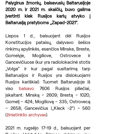
Palyginus žmonių, balsavusių Baltarusijoje 
2020 m. ir 2021 m. skaičių, buvo galima 
įvertinti kiek Rusijos karių atvyko į 
Baltarusiją pratyboms „Zapad-2021“.
Liepos 1 d., balsuojant dėl ​​Rusijos 
Konstitucijos pataisų, dalyvavo šešios 
rinkimų apylinkės, esančios Minske, Breste, 
Gomelyje, Mogiliove, Ostrovece ir 
Gancevičiuose (kur yra radiolokacinė stotis 
„Volga“ ir kur pagal susitarimą tarp 
Baltarusijos ir Rusijos yra dislokuojami 
Rusijos kariškiai). Tuomet Baltarusijoje iš 
viso 
balsavo
 7606 Rusijos piliečiai, 
įskaitant: Minską – 2609; Brestą – 1020; 
Gomelį – 424; Mogiliovą – 335; Ostrovecą 
– 2658; Gancevičius („Kleck -2“) – 560 
(
žiniatinklio archyvas
).
2021 m. rugsėjo 17–19 d., balsuojant per 