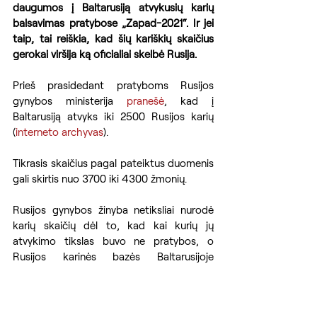
daugumos į Baltarusiją atvykusių karių 
balsavimas pratybose „Zapad-2021“. Ir jei 
taip, tai reiškia, kad šių kariškių skaičius 
gerokai viršija ką oficialiai skelbė Rusija.
Prieš prasidedant pratyboms Rusijos 
gynybos ministerija 
pranešė
, kad į 
Baltarusiją atvyks iki 2500 Rusijos karių 
(
interneto archyvas
).
Tikrasis skaičius pagal pateiktus duomenis 
gali skirtis nuo 3700 iki 4300 žmonių.
Rusijos gynybos žinyba netiksliai nurodė 
karių skaičių dėl to, kad kai kurių jų 
atvykimo tikslas buvo ne pratybos, o 
Rusijos karinės bazės Baltarusijoje 
įrengimas, prisidengiant „mokymų centru“.
Rusija
Baltarusija
Zapad 2021
ANALITIKA
KARYBA