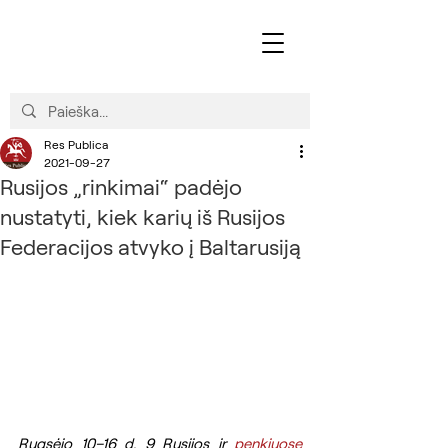
Res Publica
2021-09-27
Rusijos „rinkimai“ padėjo
nustatyti, kiek karių iš Rusijos
Federacijos atvyko į Baltarusiją
Rugsėjo 10–16 d. 9 Rusijos ir 
penkiuose 