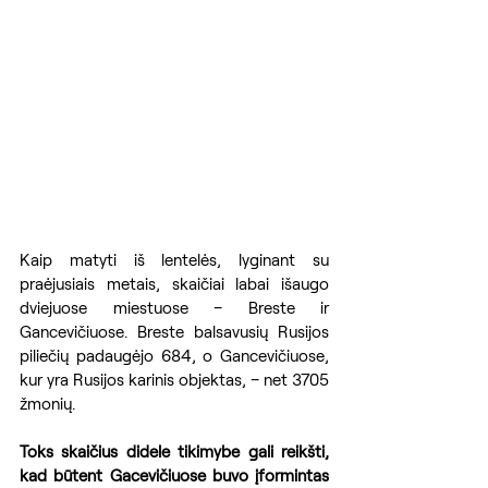
Kaip matyti iš lentelės, lyginant su 
praėjusiais metais, skaičiai labai išaugo 
dviejuose miestuose – Breste ir 
Gancevičiuose. Breste balsavusių Rusijos 
piliečių padaugėjo 684, o Gancevičiuose, 
kur yra Rusijos karinis objektas, – net 3705 
žmonių.
Toks skaičius didele tikimybe gali reikšti, 
kad būtent Gacevičiuose buvo įformintas 