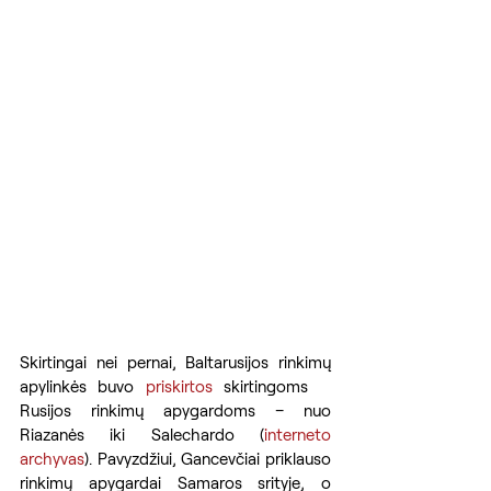
Skirtingai nei pernai, Baltarusijos rinkimų 
apylinkės buvo 
priskirtos
 skirtingoms  ​​
Rusijos rinkimų apygardoms – nuo 
Riazanės iki Salechardo (
interneto 
archyvas
). Pavyzdžiui, Gancevčiai priklauso 
rinkimų apygardai Samaros srityje, o 