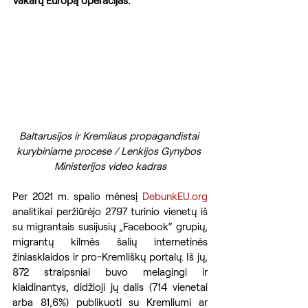
Vakarų Europą operacijas.
Baltarusijos ir Kremliaus propagandistai 
kurybiniame procese / Lenkijos Gynybos 
Ministerijos video kadras
Per 2021 m. spalio mėnesį 
DebunkEU.org
analitikai peržiūrėjo 2797 turinio vienetų iš 
su migrantais susijusių „Facebook“ grupių, 
migrantų kilmės šalių internetinės 
žiniasklaidos ir pro-Kremliškų portalų. Iš jų, 
872 straipsniai buvo melagingi ir 
klaidinantys, didžioji jų dalis (714 vienetai 
arba 81,6%) publikuoti su Kremliumi ar 