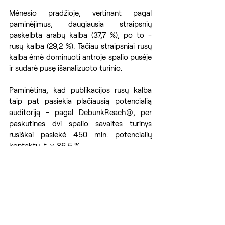
Mėnesio pradžioje, vertinant pagal 
paminėjimus, daugiausia straipsnių 
paskelbta arabų kalba (37,7 %), po to - 
rusų kalba (29,2 %). Tačiau straipsniai rusų 
kalba ėmė dominuoti antroje spalio pusėje 
ir sudarė pusę išanalizuoto turinio. 
Paminėtina, kad publikacijos rusų kalba 
taip pat pasiekia plačiausią potencialią 
auditoriją - pagal DebunkReach®, per 
paskutines dvi spalio savaites turinys 
rusiškai pasiekė 450 mln. potencialių 
kontaktų, t. y. 86,5 %. 
Vėlgi, būtent rusų kalba dezinformacija 
sklinda labiausiai – tyrimo duomenimis, 
beveik pusė išanalizuotų straipsnių šia 
kalba skleidė melagingą ir klaidinančią 
informaciją.
Baltarusija
Dezinformacija
Informacinis karas