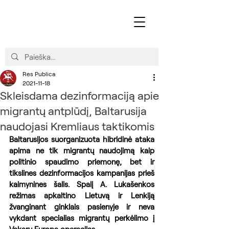
Res Publica
2021-11-18
Skleisdama dezinformaciją apie
migrantų antplūdį, Baltarusija
naudojasi Kremliaus taktikomis
Baltarusijos suorganizuota hibridinė ataka 
apima ne tik migrantų naudojimą kaip 
politinio spaudimo priemonę, bet ir 
tikslines dezinformacijos kampanijas prieš 
kaimynines šalis. Spalį A. Lukašenkos 
režimas apkaltino Lietuvą ir Lenkiją 
žvanginant ginklais pasienyje ir neva 
vykdant specialias migrantų perkėlimo į 