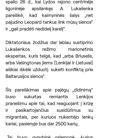
spalio 26 d., kai Lydos rajono centrinėje 
ligoninėje apsilankęs A. Lukašenka 
pareiškė, kad kaimyninės šalys „net 
pajudino Leopard tankus link mūsų sienos“ 
ir „gali pradėti nedidelį karelį“. 
Diktatoriaus žodžius dar labiau sustiprino 
Lukašenkos režimo marionetinis 
ekspertas, kuris teigė, kad „arba Briuselis, 
arba Vašingtonas jiems [Lenkijai ir Lietuvai] 
aiškiai iškėlė užduotį: sukelti konfliktą prie 
Baltarusijos sienos“. 
Šis pareiškimas apie pajėgų „didinimą“ 
buvo sukurtas remiantis Lenkijos 
pranešimu apie tai, kad reaguojant į krizę 
ir pasikartojančius susidūrimus su 
migrantais, per kuriuos nukentėjo lenkų 
kariai, pasienyje bus dar 2500 karių.
„Tai buvo gynybinė priemonė, kurios 