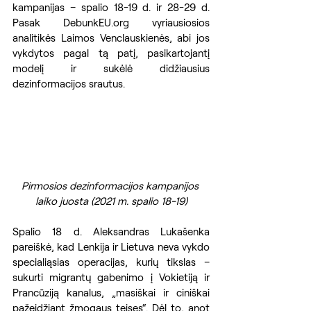
kampanijas – spalio 18-19 d. ir 28-29 d. 
Pasak DebunkEU.org vyriausiosios 
analitikės Laimos Venclauskienės, abi jos 
vykdytos pagal tą patį, pasikartojantį 
modelį ir sukėlė didžiausius 
dezinformacijos srautus.  
Pirmosios dezinformacijos kampanijos 
laiko juosta (2021 m. spalio 18-19)
Spalio 18 d. Aleksandras Lukašenka 
pareiškė, kad Lenkija ir Lietuva neva vykdo 
specialiąsias operacijas, kurių tikslas – 
sukurti migrantų gabenimo į Vokietiją ir 
Prancūziją kanalus, „masiškai ir ciniškai 
pažeidžiant žmogaus teises“. Dėl to, anot 