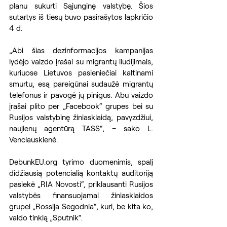
planu sukurti Sąjunginę valstybę. Šios 
sutartys iš tiesų buvo pasirašytos lapkričio 
4 d. 
„Abi šias dezinformacijos kampanijas 
lydėjo vaizdo įrašai su migrantų liudijimais, 
kuriuose Lietuvos pasieniečiai kaltinami 
smurtu, esą pareigūnai sudaužė migrantų 
telefonus ir pavogė jų pinigus. Abu vaizdo 
įrašai plito per „Facebook“ grupes bei su 
Rusijos valstybinę žiniasklaidą, pavyzdžiui, 
naujienų agentūrą TASS“, – sako L. 
Venclauskienė.
DebunkEU.org tyrimo duomenimis, spalį 
didžiausią potencialią kontaktų auditoriją 
pasiekė „RIA Novosti“, priklausanti Rusijos 
valstybės finansuojamai žiniasklaidos 
grupei „Rossija Segodnia“, kuri, be kita ko, 
valdo tinklą „Sputnik“. 