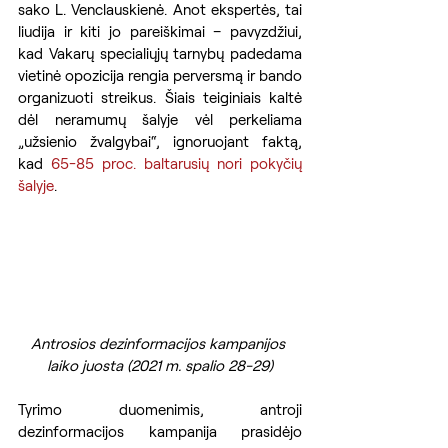
sako L. Venclauskienė. Anot ekspertės, tai 
liudija ir kiti jo pareiškimai – pavyzdžiui, 
kad Vakarų specialiųjų tarnybų padedama 
vietinė opozicija rengia perversmą ir bando 
organizuoti streikus. Šiais teiginiais kaltė 
dėl neramumų šalyje vėl perkeliama 
„užsienio žvalgybai“, ignoruojant faktą, 
kad 
65-85 proc. baltarusių nori pokyčių 
šalyje
. 
Antrosios dezinformacijos kampanijos 
laiko juosta (2021 m. spalio 28-29)
Tyrimo duomenimis, antroji 
dezinformacijos kampanija prasidėjo 