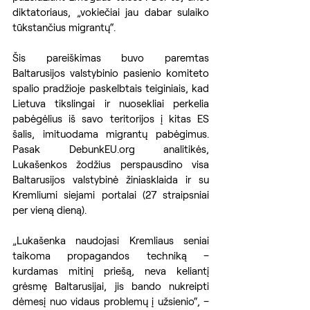
diktatoriaus, „vokiečiai jau dabar sulaiko 
tūkstančius migrantų“.
Šis pareiškimas buvo paremtas 
Baltarusijos valstybinio pasienio komiteto 
spalio pradžioje paskelbtais teiginiais, kad 
Lietuva tikslingai ir nuosekliai perkelia 
pabėgėlius iš savo teritorijos į kitas ES 
šalis, imituodama migrantų pabėgimus. 
Pasak DebunkEU.org analitikės, 
Lukašenkos žodžius perspausdino visa 
Baltarusijos valstybinė žiniasklaida ir su 
Kremliumi siejami portalai (27 straipsniai 
per vieną dieną).
„Lukašenka naudojasi Kremliaus seniai 
taikoma propagandos techniką – 
kurdamas mitinį priešą, neva keliantį 
grėsmę Baltarusijai, jis bando nukreipti 
dėmesį nuo vidaus problemų į užsienio“, – 