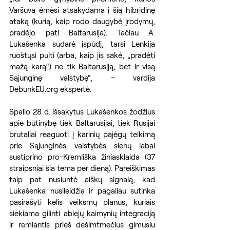
Varšuva ėmėsi atsakydama į šią hibridinę 
ataką (kurią, kaip rodo daugybė įrodymų, 
pradėjo pati Baltarusija). Tačiau A. 
Lukašenka sudarė įspūdį, tarsi Lenkija 
ruoštųsi pulti (arba, kaip jis sakė, „pradėti 
mažą karą“) ne tik Baltarusiją, bet ir visą 
Sąjunginę valstybę“, – vardija 
DebunkEU.org ekspertė. 
Spalio 28 d. išsakytus Lukašenkos žodžius 
apie būtinybę tiek Baltarusijai, tiek Rusijai 
brutaliai reaguoti į karinių pajėgų telkimą 
prie Sąjunginės valstybės sienų labai 
sustiprino pro-Kremliška žiniasklaida (37 
straipsniai šia tema per dieną). Pareiškimas 
taip pat nusiuntė aiškų signalą, kad 
Lukašenka nusileidžia ir pagaliau sutinka 
pasirašyti kelis veiksmų planus, kuriais 
siekiama gilinti abiejų kaimynių integraciją 
ir remiantis prieš dešimtmečius gimusiu 