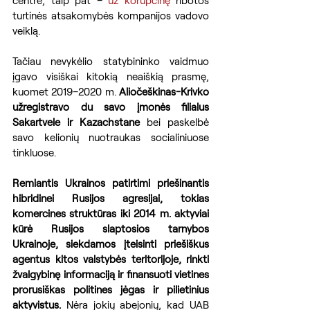
turtinės atsakomybės kompanijos vadovo 
veiklą.
Tačiau nevykėlio statybininko vaidmuo 
įgavo visiškai kitokią neaiškią prasmę, 
kuomet 2019–2020 m. 
Aliočeškinas-Krivko 
užregistravo du savo įmonės filialus 
Sakartvele ir Kazachstane
 bei paskelbė 
savo kelionių nuotraukas socialiniuose 
tinkluose.
Remiantis Ukrainos patirtimi priešinantis 
hibridinei Rusijos agresijai, tokias 
komercines struktūras iki 2014 m. aktyviai 
kūrė Rusijos slaptosios tarnybos 
Ukrainoje, siekdamos įteisinti priešiškus 
agentus kitos valstybės teritorijoje, rinkti 
žvalgybinę informaciją ir finansuoti vietines 
prorusiškas politines jėgas ir pilietinius 
aktyvistus.
 Nėra jokių abejonių, kad UAB 