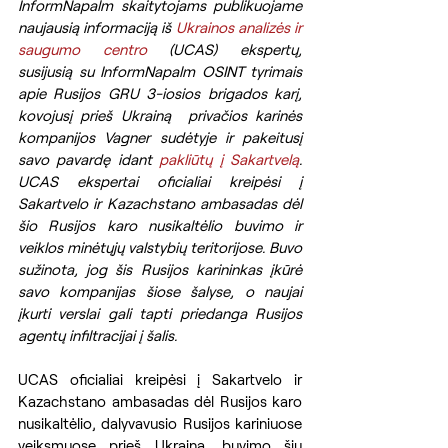
InformNapalm skaitytojams publikuojame 
naujausią informaciją iš 
Ukrainos analizės ir 
saugumo centro
 (UCAS) ekspertų, 
susijusią su InformNapalm OSINT tyrimais 
apie Rusijos GRU 3-iosios brigados karį, 
kovojusį prieš Ukrainą  privačios karinės 
kompanijos Vagner sudėtyje ir pakeitusį 
savo pavardę idant 
pakliūtų į Sakartvelą
. 
UCAS ekspertai oficialiai kreipėsi į 
Sakartvelo ir Kazachstano ambasadas dėl 
šio Rusijos karo nusikaltėlio buvimo ir 
veiklos minėtųjų valstybių teritorijose. Buvo 
sužinota, jog šis Rusijos karininkas įkūrė 
savo kompanijas šiose šalyse, o naujai 
įkurti verslai gali tapti priedanga Rusijos 
agentų infiltracijai į šalis.
UCAS oficialiai kreipėsi į Sakartvelo ir 
Kazachstano ambasadas dėl Rusijos karo 
nusikaltėlio, dalyvavusio Rusijos kariniuose 
veiksmuose prieš Ukrainą, buvimo šių 