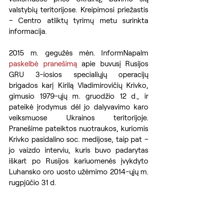
valstybių teritorijose. Kreipimosi priežastis 
– Centro atliktų tyrimų metu surinkta 
informacija.
2015 m. gegužės mėn. InformNapalm 
paskelbė pranešimą
 apie buvusį Rusijos 
GRU 3-iosios specialiųjų operacijų 
brigados karį Kirilą Vladimirovičių Krivko, 
gimusio 1979-ųjų m. gruodžio 12 d., ir 
pateikė įrodymus dėl jo dalyvavimo karo 
veiksmuose Ukrainos teritorijoje. 
Pranešime pateiktos nuotraukos, kuriomis 
Krivko pasidalino soc. medijose, taip pat – 
jo vaizdo interviu, kuris buvo padarytas 
iškart po Rusijos kariuomenės įvykdyto 
Luhansko oro uosto užėmimo 2014-ųjų m. 
rugpjūčio 31 d.