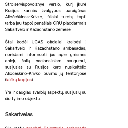
Stroiservispovolzhye verslo, kurį įkūrė 
Rusijos karinės žvalgybos pareigūnas 
Aliočeškinas-Krivko, filialai turėtų tapti 
(arba jau tapo) panašiais GRU placdarmais 
Sakartvelo ir Kazachstano žemėse
Štai kodėl UCAS oficialiai kreipėsi į 
Sakartvelo ir Kazachstano ambasadas, 
norėdami informuoti jas apie grėsmes 
abiejų šalių nacionaliniam saugumui, 
susijusias su Rusijos karo nusikaltėlio 
Aliočeškino-Krivko buvimu jų teritorijose 
(
laiškų kopijos
).
Yra ir daugiau svarbių aspektų, susijusių su 
šio tyrimo objektu.
Sakartvelas
Šių metų 
rugpjūtį Sakartvelo ambasada 