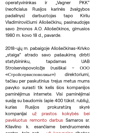
operatyvininkas ir „Vagner PKK“ 
(neoficialus Rusijos karinės žvalgybos 
padalinys) darbuotojas tapo Kirilu 
Vladimirovičiumi Aliošečkinu, pasinaudojęs 
savo žmonos A.O. Aliošečkinos, gimusios 
1980 m. kovo 18 d., pavarde.
2018-ųjų m. pabaigoje Aliošečkinas-Krivko 
„staiga“ atrado savo pašaukimą dirbti 
statybininku, tapdamas UAB 
Stroiservispovoložje (rusiškai – ООО 
«Стройсервисповолжье») direktoriumi, 
tačiau per paskutinius trejus metus mums 
pavyko surasti tik kelis šios kompanijos 
paminėjimus internete. Visi paminėjimai 
susiję su baudomis (apie 400 tūkst. rublių), 
kurias Rusijos prokuratūrą skyrė 
kompanijai 
už prastos kokybės bei 
pavėluotus remonto darbus
 Samaros sr. 
Kliavlino k. esančiame bendruomenės 
centre, taip pat – 
už korupcinę
 ribotos 