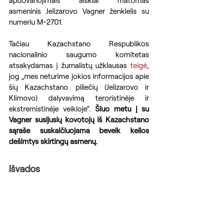
asmeninis Jelizarovo Vagner ženklelis su 
numeriu M-2701.
Tačiau Kazachstano Respublikos 
nacionalinio saugumo komitetas 
atsakydamas į žurnalistų užklausas
 teigė
, 
jog „mes neturime jokios informacijos apie 
šių Kazachstano piliečių (Jelizarovo ir 
Klimovo) dalyvavimą teroristinėje ir 
ekstremistinėje veikloje“. 
Šiuo metu į su 
Vagner susijusių kovotojų iš Kazachstano 
sąraše suskaičiuojama beveik kelios 
dešimtys skirtingų asmenų.
Išvados
Tikimės, kad UCAS informacija apie 
Aliočeškiną-Krivko, kuri yra tiesiogiai 
susijusi su Rusijos karinės žvalgybos 