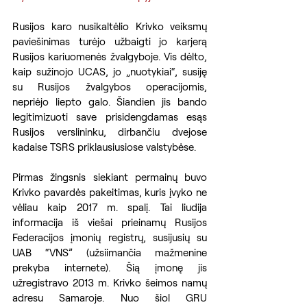
Rusijos karo nusikaltėlio Krivko veiksmų 
paviešinimas turėjo užbaigti jo karjerą 
Rusijos kariuomenės žvalgyboje. Vis dėlto, 
kaip sužinojo UCAS, jo „nuotykiai“, susiję 
su Rusijos žvalgybos operacijomis, 
nepriėjo liepto galo. Šiandien jis bando 
legitimizuoti save prisidengdamas esąs 
Rusijos verslininku, dirbančiu dvejose 
kadaise TSRS priklausiusiose valstybėse.
Pirmas žingsnis siekiant permainų buvo 
Krivko pavardės pakeitimas, kuris įvyko ne 
vėliau kaip 2017 m. spalį. Tai liudija 
informacija iš viešai prieinamų Rusijos 
Federacijos įmonių registrų, susijusių su 
UAB “VNS” (užsiimančia mažmenine 
prekyba internete). Šią įmonę jis 
užregistravo 2013 m. Krivko šeimos namų 
adresu Samaroje. Nuo šiol GRU 