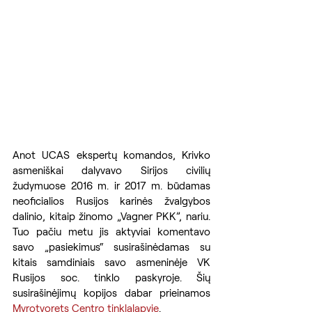
Anot UCAS ekspertų komandos, Krivko 
asmeniškai dalyvavo Sirijos civilių 
žudymuose 2016 m. ir 2017 m. būdamas 
neoficialios Rusijos karinės žvalgybos 
dalinio, kitaip žinomo „Vagner PKK”, nariu. 
Tuo pačiu metu jis aktyviai komentavo 
savo „pasiekimus“ susirašinėdamas su 
kitais samdiniais savo asmeninėje VK 
Rusijos soc. tinklo paskyroje. Šių 
susirašinėjimų kopijos dabar prieinamos 
Myrotvorets Centro tinklalapyje
.