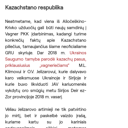
Kazachstano respublika
Neatmetame, kad viena iš Aliočeškino-
Krivko užduočių gali būti naujų samdinių į 
Vagner PKK įdarbinimas, kadangi turime 
konkrečių faktų apie Kazachstano 
piliečius, tarnaujančius šiame neoficialiame 
GRU skyriuje. Dar 2018 m. 
Ukrainos 
Saugumo tarnyba parodė kazachų pasus, 
priklausiusius „vagneriečiams“
 M.L. 
Klimovui ir O.V. Jelizarovui, kurie dalyvavo 
karo veiksmuose Ukrainoje ir Sirijoje ir 
kurie buvo likviduoti JAV kariuomenės 
vykdytų oro smūgių metu Sirijos Deir ez-
Zor provincijoje 2018 m. vasarį.
Vėliau Jelizarovo artimieji ne tik patvirtino 
jo mirtį, bet ir paskelbė vaizdo įrašą, 
kuriame kartu su jo kariniais 
apdovanojimais aiškiai matomas 