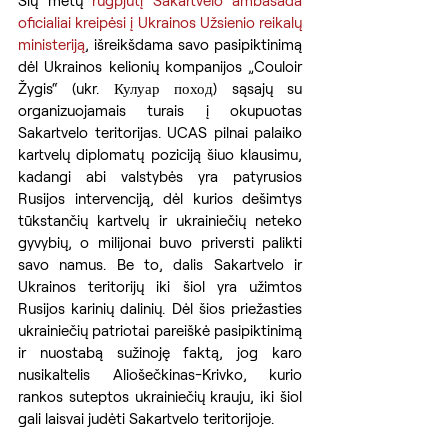
oficialiai kreipėsi į Ukrainos Užsienio reikalų 
ministeriją
, išreikšdama savo pasipiktinimą 
dėl Ukrainos kelionių kompanijos „Couloir 
Žygis“ (ukr. Кулуар поход) sąsajų su 
organizuojamais turais į okupuotas 
Sakartvelo teritorijas. UCAS pilnai palaiko 
kartvelų diplomatų poziciją šiuo klausimu, 
kadangi abi valstybės yra patyrusios 
Rusijos intervenciją, dėl kurios dešimtys 
tūkstančių kartvelų ir ukrainiečių neteko 
gyvybių, o milijonai buvo priversti palikti 
savo namus. Be to, dalis Sakartvelo ir 
Ukrainos teritorijų iki šiol yra užimtos 
Rusijos karinių dalinių. Dėl šios priežasties 
ukrainiečių patriotai pareiškė pasipiktinimą 
ir nuostabą sužinoję faktą, jog karo 
nusikaltelis Aliošečkinas-Krivko, kurio 
rankos suteptos ukrainiečių krauju, iki šiol 
gali laisvai judėti Sakartvelo teritorijoje.