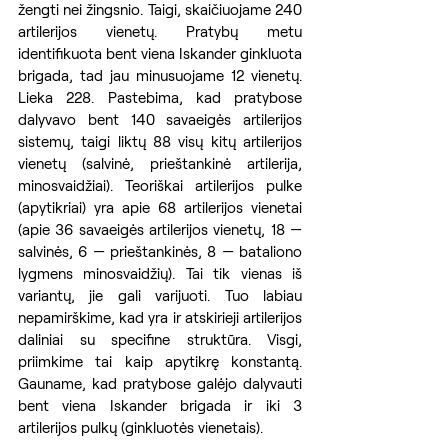
žengti nei žingsnio. Taigi, skaičiuojame 240 
artilerijos vienetų. Pratybų metu 
identifikuota bent viena Iskander ginkluota 
brigada, tad jau minusuojame 12 vienetų. 
Lieka 228. Pastebima, kad pratybose 
dalyvavo bent 140 savaeigės artilerijos 
sistemų, taigi liktų 88 visų kitų artilerijos 
vienetų (salvinė, prieštankinė artilerija, 
minosvaidžiai). Teoriškai artilerijos pulke 
(apytikriai) yra apie 68 artilerijos vienetai 
(apie 36 savaeigės artilerijos vienetų, 18 — 
salvinės, 6 — prieštankinės, 8 — bataliono 
lygmens minosvaidžių). Tai tik vienas iš 
variantų, jie gali varijuoti. Tuo labiau 
nepamirškime, kad yra ir atskirieji artilerijos 
daliniai su specifine struktūra. Visgi, 
priimkime tai kaip apytikrę konstantą. 
Gauname, kad pratybose galėjo dalyvauti 
bent viena Iskander brigada ir iki 3 
artilerijos pulkų (ginkluotės vienetais).