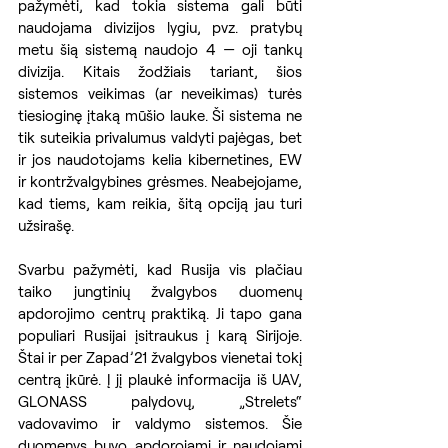
pažymėti, kad tokia sistema gali būti 
naudojama divizijos lygiu, pvz. pratybų 
metu šią sistemą naudojo 4 — oji tankų 
divizija. Kitais žodžiais tariant, šios 
sistemos veikimas (ar neveikimas) turės 
tiesioginę įtaką mūšio lauke. Ši sistema ne 
tik suteikia privalumus valdyti pajėgas, bet 
ir jos naudotojams kelia kibernetines, EW 
ir kontržvalgybines grėsmes. Neabejojame, 
kad tiems, kam reikia, šitą opciją jau turi 
užsirašę.
Svarbu pažymėti, kad Rusija vis plačiau 
taiko jungtinių žvalgybos duomenų 
apdorojimo centrų praktiką. Ji tapo gana 
populiari Rusijai įsitraukus į karą Sirijoje. 
Štai ir per Zapad’21 žvalgybos vienetai tokį 
centrą įkūrė. Į jį plaukė informacija iš UAV, 
GLONASS palydovų, „Strelets“ 
vadovavimo ir valdymo sistemos. Šie 
duomenys buvo apdorojami ir naudojami 