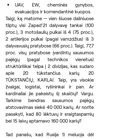
UAV, EW, cheminės gynybos, 
evakuacijos ir komendantinė kuopos.
Taigi, ką matome — vien šiuose daliniuose 
tilptų visi Zapad‘21 dalyvavę tankai (100 
proc.), 3 motošaulių pulkai iš 4 (75 proc.), 
2 artilerijos pulkai (pagal vamzdžius) iš 3 
dalyvavusių pratybose (66 proc.). Taigi, 77,7 
proc. visų pratybose įvardintų sausumos 
pajėgų (pagal technikos vienetus) 
struktūriškai telpa į 2 divizijas, kas sudaro 
apie 20 tūkstančius karių. 20 
TŪKSTANČIŲ, KARLAI. Taip, yra visokie 
žvalgai, logistai, ryšininkai ir pan. Ar 
kardinaliai jie pakeistų šį skaičių? Vargu. 
Tarkime bendras sausumos pajėgų 
atstovavimas siekė 40 000 karių. Ar norite 
pasakyti, kad 80 lėktuvų ir sraigtasparnių 
bei 15 laivų aptarnavo 160 000 karių?
Tad panašu, kad Rusija 1) meluoja dėl 