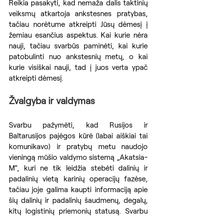
Reikia pasakyti, kad nemaža dalis taktinių 
veiksmų atkartoja ankstesnes pratybas, 
tačiau norėtume atkreipti Jūsų dėmesį į 
žemiau esančius aspektus. Kai kurie nėra 
nauji, tačiau svarbūs paminėti, kai kurie 
patobulinti nuo ankstesnių metų, o kai 
kurie visiškai nauji, tad į juos verta ypač 
atkreipti dėmesį.
Žvalgyba ir valdymas
Svarbu pažymėti, kad Rusijos ir 
Baltarusijos pajėgos kūrė (labai aiškiai tai 
komunikavo) ir pratybų metu naudojo 
vieningą mūšio valdymo sistemą „Akatsia-
M“, kuri ne tik leidžia stebėti dalinių ir 
padalinių vietą karinių operacijų fazėse, 
tačiau joje galima kaupti informaciją apie 
šių dalinių ir padalinių šaudmenų, degalų, 
kitų logistinių priemonių statusą. Svarbu 