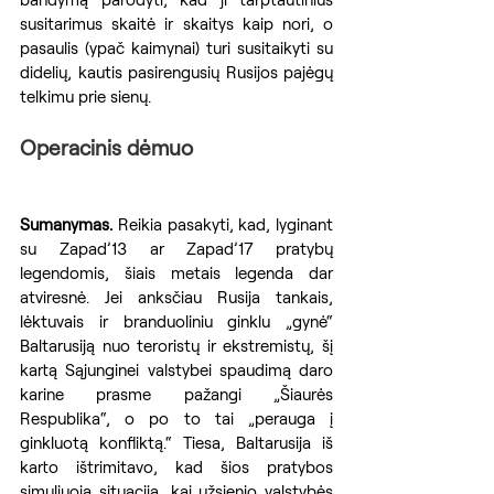
susitarimus skaitė ir skaitys kaip nori, o 
pasaulis (ypač kaimynai) turi susitaikyti su 
didelių, kautis pasirengusių Rusijos pajėgų 
telkimu prie sienų.
Operacinis dėmuo
Sumanymas.
 Reikia pasakyti, kad, lyginant 
su Zapad’13 ar Zapad’17 pratybų 
legendomis, šiais metais legenda dar 
atviresnė. Jei anksčiau Rusija tankais, 
lėktuvais ir branduoliniu ginklu „gynė“ 
Baltarusiją nuo teroristų ir ekstremistų, šį 
kartą Sąjunginei valstybei spaudimą daro 
karine prasme pažangi „Šiaurės 
Respublika“, o po to tai „perauga į 
ginkluotą konfliktą.“ Tiesa, Baltarusija iš 
karto ištrimitavo, kad šios pratybos 
simuliuoja situaciją, kai užsienio valstybės 