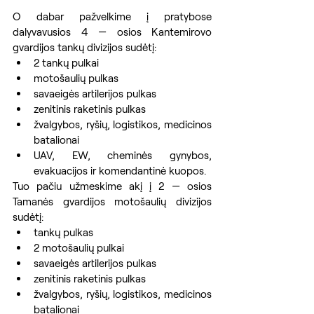
O dabar pažvelkime į pratybose 
dalyvavusios 4 — osios Kantemirovo 
gvardijos tankų divizijos sudėtį:
2 tankų pulkai
motošaulių pulkas
savaeigės artilerijos pulkas
zenitinis raketinis pulkas
žvalgybos, ryšių, logistikos, medicinos 
batalionai
UAV, EW, cheminės gynybos, 
evakuacijos ir komendantinė kuopos.
Tuo pačiu užmeskime akį į 2 — osios 
Tamanės gvardijos motošaulių divizijos 
sudėtį:
tankų pulkas
2 motošaulių pulkai
savaeigės artilerijos pulkas
zenitinis raketinis pulkas
žvalgybos, ryšių, logistikos, medicinos 
batalionai