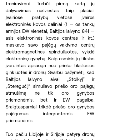
treniravimui. Turbūt pirmą kartą jų 
dalyvavimas nušviestas taip plačiai. 
Įvairiose pratybų vietose įvairūs 
elektroninės kovos daliniai (1 — os tankų 
armijos EW vienetai, Baltijos laivyno 841 — 
asis elektroninės kovos centras ir kt.) 
maskavo savo pajėgų valdymo centrų 
elektromagnetines spinduliuotes, vykdė 
elektroninę gynybą. Kaip esminis jų tikslas 
įvardintas apsauga nuo priešo tiksliosios 
ginkluotės ir dronų. Svarbu pažymėti, kad 
Baltijos laivyno laivai „Stoikyj“ ir 
„Steregučij“ simuliavo priešo oro pajėgų 
atmušimą ne tik oro gynybos 
priemonėmis, bet ir EW pagalba. 
Sraigtasparniai trikdė priešo oro gynybos 
pajėgumus integruotomis EW 
priemonėmis.
Tuo pačiu Libijoje ir Sirijoje patyrę dronų 