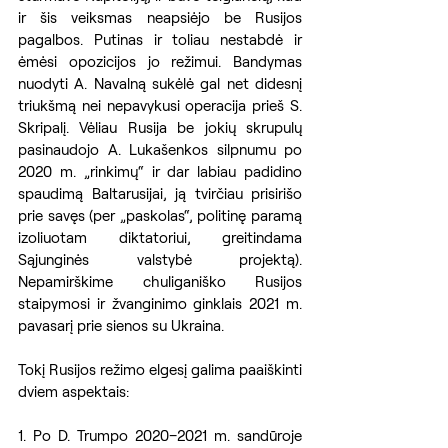
ir šis veiksmas neapsiėjo be Rusijos 
pagalbos. Putinas ir toliau nestabdė ir 
ėmėsi opozicijos jo režimui. Bandymas 
nuodyti A. Navalną sukėlė gal net didesnį 
triukšmą nei nepavykusi operacija prieš S. 
Skripalį. Vėliau Rusija be jokių skrupulų 
pasinaudojo A. Lukašenkos silpnumu po 
2020 m. „rinkimų“ ir dar labiau padidino 
spaudimą Baltarusijai, ją tvirčiau prisirišo 
prie savęs (per „paskolas“, politinę paramą 
izoliuotam diktatoriui, greitindama 
Sąjunginės valstybė projektą). 
Nepamirškime chuliganiško Rusijos 
staipymosi ir žvanginimo ginklais 2021 m. 
pavasarį prie sienos su Ukraina.
Tokį Rusijos režimo elgesį galima paaiškinti 
dviem aspektais:
1. Po D. Trumpo 2020–2021 m. sandūroje 