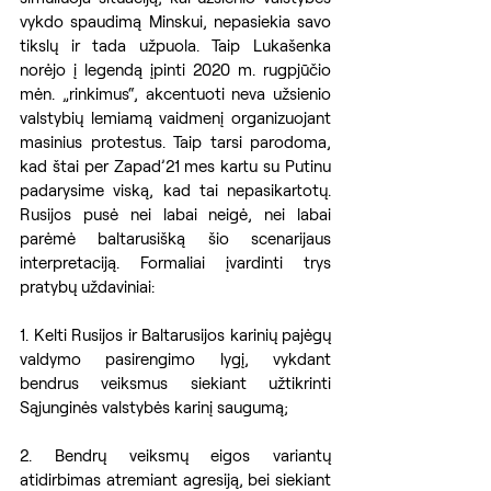
vykdo spaudimą Minskui, nepasiekia savo 
tikslų ir tada užpuola. Taip Lukašenka 
norėjo į legendą įpinti 2020 m. rugpjūčio 
mėn. „rinkimus“, akcentuoti neva užsienio 
valstybių lemiamą vaidmenį organizuojant 
masinius protestus. Taip tarsi parodoma, 
kad štai per Zapad’21 mes kartu su Putinu 
padarysime viską, kad tai nepasikartotų. 
Rusijos pusė nei labai neigė, nei labai 
parėmė baltarusišką šio scenarijaus 
interpretaciją. Formaliai įvardinti trys 
pratybų uždaviniai:
1. Kelti Rusijos ir Baltarusijos karinių pajėgų 
valdymo pasirengimo lygį, vykdant 
bendrus veiksmus siekiant užtikrinti 
Sąjunginės valstybės karinį saugumą;
2. Bendrų veiksmų eigos variantų 
atidirbimas atremiant agresiją, bei siekiant 