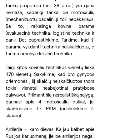
tankų proporcija (net 38 proc.) yra gana 
nemaža, kadangi tankai be motošaulių 
(mechanizuotų padalinių) toli nepakariaus. 
Be to, reikalinga kovinė parama 
(evakuacinė technika, logistinė technika ir 
pan.). Bet paprastinkime. Tarkime, kad ši 
paramą vykdanti technika neįskaičiuota, o 
turima omenyje kovinė technika.
Taigi kitos kovinės technikos vienetų lieka 
470 vienetų. Sakykime, kad oro gynybos 
priemonės į šį skaičių neįskaičiuotos (nors 
tokie vienetai neabejotinai pratybose 
dalyvavo). Priimant šią nerealistišką sąlygą, 
gaunasi apie 4 motošaulių pulkai, jei 
skaičiuosime tik PKM (prisiminkime šį 
skaičių).
Artilerija — karo dievas. Ką jau kalbėt apie 
Rusijos kariuomenę, jie be artilerijos negali 