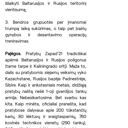
išlaikyti Baltarusijos ir Rusijos teritorinį 
vientisumą;
3. Bendros grupuotės per įmanomai 
trumpą laiką sukūrimas, o taip pat įvairių 
gynybos ir desantavimo operacijų 
treniravimas.
Pajėgos.
 Pratybų Zapad’21 tradiciškai 
apėmė Baltarusijos ir Rusijos poligonus 
(tame tarpe ir Kaliningrado sritį). Maža to, 
dalis su pratybomis siejamų veiksmų vyko 
Kazachstane, Rusijos bazėje Padnestrėje, 
Sibire. Kaip ir ankstesniais metais, didžiąją 
pratybų naštą nešė 1-oji gvardijos tankų 
armija. Nebesikartosime. Bet svarbu kas 
kita. Kaip minėta, oficialiai pranešta, kad 
pratybose dalyvaus apie 200 tūkstančių 
karių, 80 lėktuvų ir sraigtasparnių, 760 
kovinės technikos vienetų (290 tankų), 