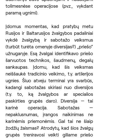
tolimesnėse operacijose (pvz., vykdant 
paramą ugnimi).
Įdomus momentas, kad pratybų metu 
Rusijos ir Baltarusijos žvalgybos padaliniai 
vykdė žvalgybą ir sabotažo veiksmus 
(turbūt turėta omenyje diversijas?) „priešo“ 
užnugaryje. Esą žvalgai identifikavo priešo 
šarvuotos technikos, šaudmenų, degalų 
sankaupas. Įdomu, kad šis veiksmas 
neiššaukė tradicinio veikimo, t.y. artilerijos 
ugnies. Šiuo atveju terminai yra svarbūs, 
kadangi sabotažas skiriasi nuo diversijos 
(t.y. to, ką žvalgybos ar specialios 
paskirties grupės daro). Diversija — tai 
karinė operacija. Sabotažas — 
nepaklusnumas, įrangos naikinimas ne 
karinėmis priemonėmis. Gal tai ne šiaip 
žodžių žaismas? Atrodytų, kad šios žvalgų 
grupės treniravosi veikti giliame priešo 