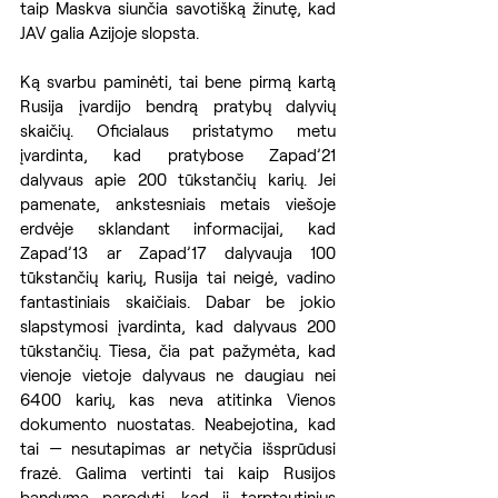
taip Maskva siunčia savotišką žinutę, kad 
JAV galia Azijoje slopsta.
Ką svarbu paminėti, tai bene pirmą kartą 
Rusija įvardijo bendrą pratybų dalyvių 
skaičių. Oficialaus pristatymo metu 
įvardinta, kad pratybose Zapad’21 
dalyvaus apie 200 tūkstančių karių. Jei 
pamenate, ankstesniais metais viešoje 
erdvėje sklandant informacijai, kad 
Zapad’13 ar Zapad’17 dalyvauja 100 
tūkstančių karių, Rusija tai neigė, vadino 
fantastiniais skaičiais. Dabar be jokio 
slapstymosi įvardinta, kad dalyvaus 200 
tūkstančių. Tiesa, čia pat pažymėta, kad 
vienoje vietoje dalyvaus ne daugiau nei 
6400 karių, kas neva atitinka Vienos 
dokumento nuostatas. Neabejotina, kad 
tai — nesutapimas ar netyčia išsprūdusi 
frazė. Galima vertinti tai kaip Rusijos 
bandymą parodyti, kad ji tarptautinius 