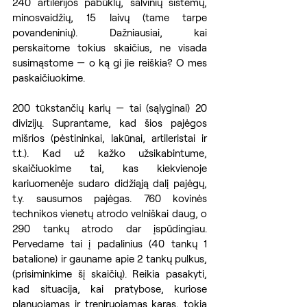
240 artilerijos pabūklų, salvinių sistemų, 
minosvaidžių, 15 laivų (tame tarpe 
povandeninių). Dažniausiai, kai 
perskaitome tokius skaičius, ne visada 
susimąstome — o ką gi jie reiškia? O mes 
paskaičiuokime.
200 tūkstančių karių — tai (sąlyginai) 20 
divizijų. Suprantame, kad šios pajėgos 
mišrios (pėstininkai, lakūnai, artileristai ir 
t.t.). Kad už kažko užsikabintume, 
skaičiuokime tai, kas kiekvienoje 
kariuomenėje sudaro didžiąją dalį pajėgų, 
t.y. sausumos pajėgas. 760 kovinės 
technikos vienetų atrodo velniškai daug, o 
290 tankų atrodo dar įspūdingiau. 
Pervedame tai į padalinius (40 tankų 1 
batalione) ir gauname apie 2 tankų pulkus, 
(prisiminkime šį skaičių). Reikia pasakyti, 
kad situacija, kai pratybose, kuriose 
planuojamas ir treniruojamas karas, tokia 