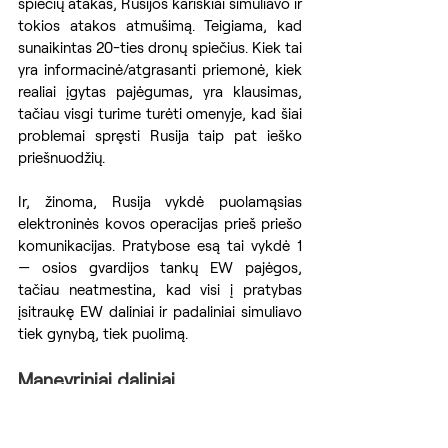
spiečių atakas, Rusijos kariškiai simuliavo ir 
tokios atakos atmušimą. Teigiama, kad 
sunaikintas 20-ties dronų spiečius. Kiek tai 
yra informacinė/atgrasanti priemonė, kiek 
realiai įgytas pajėgumas, yra klausimas, 
tačiau visgi turime turėti omenyje, kad šiai 
problemai spręsti Rusija taip pat ieško 
priešnuodžių.
Ir, žinoma, Rusija vykdė puolamąsias 
elektroninės kovos operacijas prieš priešo 
komunikacijas. Pratybose esą tai vykdė 1 
— osios gvardijos tankų EW pajėgos, 
tačiau neatmestina, kad visi į pratybas 
įsitraukę EW daliniai ir padaliniai simuliavo 
tiek gynybą, tiek puolimą.
Manevriniai daliniai
Visų pratybų metu Rusijos ir Baltarusijos 