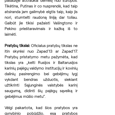
pasaulyje atitraukia dėmesį nuo Europos. 
Tikėtina, Putinas ir co nusprendė, kad taip 
atsiranda jam galimybė elgtis taip, kaip jis 
nori, stumtelti raudoną liniją dar toliau. 
Galbūt jie tikisi pažaisti Vašingtono ir 
Pekino prieštaravimais ir kažką iš to 
laimėti.
Pratybų tikslai:
 Oficialus pratybų tikslas ne 
itin skyrėsi nuo Zapad’13 ar Zapad‘17. 
Pratybų pristatymo metu pažymėta, kad 
tikslas yra „kelti Rusijos ir Baltarusijos 
karinių pajėgų valdymo institucijų ir kovinių 
dalinių pasirengimo bei gebėjimų lygį 
vykdant bendras užduotis, siekiant 
užtikrinti Sąjunginės valstybės karinį 
saugumą, didinti šių pajėgų sąveiką ir 
gebėjimus mūšio metu“.
Vėlgi pakartota, kad šios pratybos yra 
gynybinio pobūdžio, esą pratybos 