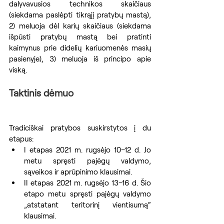
dalyvavusios technikos skaičiaus 
(siekdama paslėpti tikrąjį pratybų mastą), 
2) meluoja dėl karių skaičiaus (siekdama 
išpūsti pratybų mastą bei pratinti 
kaimynus prie didelių kariuomenės masių 
pasienyje), 3) meluoja iš principo apie 
viską.
Taktinis dėmuo
Tradiciškai pratybos suskirstytos į du 
etapus:
I etapas 2021 m. rugsėjo 10–12 d. Jo 
metu spręsti pajėgų valdymo, 
sąveikos ir aprūpinimo klausimai.
II etapas 2021 m. rugsėjo 13–16 d. Šio 
etapo metu spręsti pajėgų valdymo 
„atstatant teritorinį vientisumą“ 
klausimai.