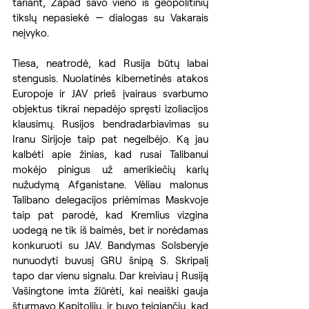
tariant, Zapad savo vieno iš geopolitinių 
tikslų nepasiekė — dialogas su Vakarais 
neįvyko.
Tiesa, neatrodė, kad Rusija būtų labai 
stengusis. Nuolatinės kibernetinės atakos 
Europoje ir JAV prieš įvairaus svarbumo 
objektus tikrai nepadėjo spręsti izoliacijos 
klausimų. Rusijos bendradarbiavimas su 
Iranu Sirijoje taip pat negelbėjo. Ką jau 
kalbėti apie žinias, kad rusai Talibanui 
mokėjo pinigus už amerikiečių karių 
nužudymą Afganistane. Vėliau malonus 
Talibano delegacijos priėmimas Maskvoje 
taip pat parodė, kad Kremlius vizgina 
uodegą ne tik iš baimės, bet ir norėdamas 
konkuruoti su JAV. Bandymas Solsberyje 
nunuodyti buvusį GRU šnipą S. Skripalį 
tapo dar vienu signalu. Dar kreiviau į Rusiją 
Vašingtone imta žiūrėti, kai neaiški gauja 
šturmavo Kapitolijų, ir buvo teigiančių, kad 