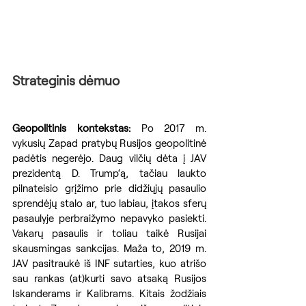
Strateginis dėmuo
Geopolitinis kontekstas: 
Po 2017 m. 
vykusių Zapad pratybų Rusijos geopolitinė 
padėtis negerėjo. Daug vilčių dėta į JAV 
prezidentą D. Trump‘ą, tačiau laukto 
pilnateisio grįžimo prie didžiųjų pasaulio 
sprendėjų stalo ar, tuo labiau, įtakos sferų 
pasaulyje perbraižymo nepavyko pasiekti. 
Vakarų pasaulis ir toliau taikė Rusijai 
skausmingas sankcijas. Maža to, 2019 m. 
JAV pasitraukė iš INF sutarties, kuo atrišo 
sau rankas (at)kurti savo atsaką Rusijos 
Iskanderams ir Kalibrams. Kitais žodžiais 