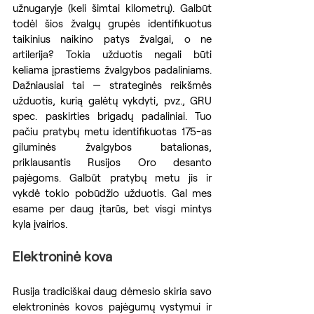
užnugaryje (keli šimtai kilometrų). Galbūt 
todėl šios žvalgų grupės identifikuotus 
taikinius naikino patys žvalgai, o ne 
artilerija? Tokia užduotis negali būti 
keliama įprastiems žvalgybos padaliniams. 
Dažniausiai tai — strateginės reikšmės 
užduotis, kurią galėtų vykdyti, pvz., GRU 
spec. paskirties brigadų padaliniai. Tuo 
pačiu pratybų metu identifikuotas 175-as 
giluminės žvalgybos batalionas, 
priklausantis Rusijos Oro desanto 
pajėgoms. Galbūt pratybų metu jis ir 
vykdė tokio pobūdžio užduotis. Gal mes 
esame per daug įtarūs, bet visgi mintys 
kyla įvairios.
Elektroninė kova
Rusija tradiciškai daug dėmesio skiria savo 
elektroninės kovos pajėgumų vystymui ir 