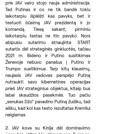
prie JAV vairo stojo nauja administracija. 
Tad Putinas ir co ne tik bandė tokiu 
laikotarpiu išplėšti kas pavyks, bet ir 
testuoti būsimą JAV prezidentą ir jo 
komandą. Tiesą sakant, pirminiu 
laikotarpiu testas ne itin pavyko. Nors 
abipusiu sutarimu atnaujinta START 
sutartis dėl strateginės ginkluotės, tačiau 
2021 m. Bideno ir Putino susitikimas 
Ženevoje nebuvo panašus į Putino ir 
Trumpo susitikimus. Tarp kitų klausimų, 
naujasis JAV vadovas perspėjo Putiną 
nutraukti savo kibernetines operacijas 
prieš JAV strateginius objektus, kitaip bus 
labai skaudžios pasekmės. Tuo pačiu 
„senukas Džo“ pavadino Putiną žudiku, tad 
aišku, kad kol kas testo rezultatas Kremliui 
neigiamas.
2. JAV kova su Kinija dėl dominavimo 