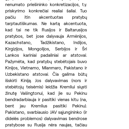
nenumato priešininko konkretizacijos, t.y. 
priskyrimo konkrečiai realiai šaliai. Tuo 
pačiu itin akcentuotas pratybų 
tarptautiškumas. Ne kartą akcentuota, 
kad tai ne tik Rusijos ir Baltarusijos 
pratybos, bet jose dalyvauja Armėnijos, 
Kazachstano, Tadžikistano, Indijos, 
Kirgizijos, Mongolijos, Serbijos ir Šri 
Lankos kariniai padaliniai ar atstovai. 
Pažymėta, kad pratybų stebėtojais buvo 
Kinijos, Vietnamo, Mianmaro, Pakistano ir 
Uzbekistano atstovai. Čia galima būtų 
išskirti Kiniją. Jos dalyvavimas (nors ir 
stebėtojų teisėmis) leidžia Kremliui siųsti 
žinutę Vašingtonui, kad jie su Pekinu 
bendradarbiauja ir pasitiki vienas kitu (na, 
bent jau Kremlius pasitiki Pekinu). 
Pakistano, svarbiausio JAV sąjungininko (ir 
didelės problemos) dalyvavimas bendrose 
pratybose su Rusija nėra naujas, tačiau 