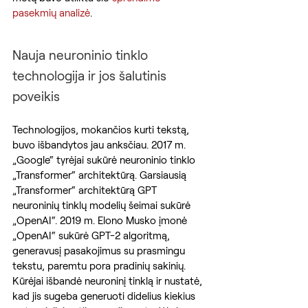
pasekmių analizė
.
Nauja neuroninio tinklo 
technologija ir jos šalutinis 
poveikis
Technologijos, mokančios kurti tekstą, 
buvo išbandytos jau anksčiau. 2017 m. 
„Google“ tyrėjai sukūrė neuroninio tinklo 
„Transformer“ architektūrą. Garsiausią 
„Transformer“ architektūrą GPT 
neuroninių tinklų modelių šeimai sukūrė 
„OpenAI“. 2019 m. Elono Musko įmonė 
„OpenAI“ sukūrė GPT-2 algoritmą, 
generavusį pasakojimus su prasmingu 
tekstu, paremtu pora pradinių sakinių. 
Kūrėjai išbandė neuroninį tinklą ir nustatė, 
kad jis sugeba generuoti didelius kiekius 