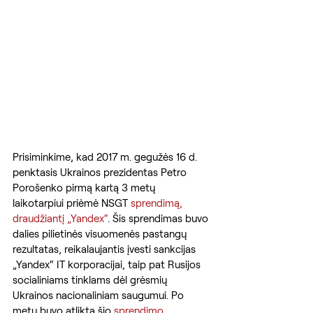
Prisiminkime, kad 2017 m. gegužės 16 d. 
penktasis Ukrainos prezidentas Petro 
Porošenko pirmą kartą 3 metų 
laikotarpiui priėmė NSGT 
sprendimą, 
draudžiantį „Yandex“
. Šis sprendimas buvo 
dalies pilietinės visuomenės pastangų 
rezultatas, reikalaujantis įvesti sankcijas 
„Yandex“ IT korporacijai, taip pat Rusijos 
socialiniams tinklams dėl grėsmių 
Ukrainos nacionaliniam saugumui. Po 
metų buvo atlikta šio 
sprendimo 