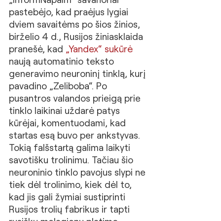
pastebėjo, kad praėjus lygiai 
dviem savaitėms po šios žinios, 
birželio 4 d., Rusijos žiniasklaida 
pranešė, kad 
„Yandex“ sukūrė
naują automatinio teksto 
generavimo neuroninį tinklą, kurį 
pavadino „Zeliboba“. Po 
pusantros valandos prieigą prie 
tinklo laikinai uždarė patys 
kūrėjai, komentuodami, kad 
startas esą buvo per ankstyvas. 
Tokią falšstartą galima laikyti 
savotišku trolinimu. Tačiau šio 
neuroninio tinklo pavojus slypi ne 
tiek dėl trolinimo, kiek dėl to, 
kad jis gali žymiai sustiprinti 
Rusijos trolių fabrikus ir tapti 