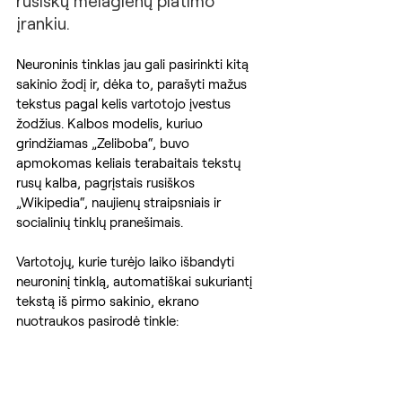
rusiškų melagienų platimo 
įrankiu.
Neuroninis tinklas jau gali pasirinkti kitą 
sakinio žodį ir, dėka to, parašyti mažus 
tekstus pagal kelis vartotojo įvestus 
žodžius. Kalbos modelis, kuriuo 
grindžiamas „Zeliboba“, buvo 
apmokomas keliais terabaitais tekstų 
rusų kalba, pagrįstais rusiškos 
„Wikipedia“, naujienų straipsniais ir 
socialinių tinklų pranešimais.
Vartotojų, kurie turėjo laiko išbandyti 
neuroninį tinklą, automatiškai sukuriantį 
tekstą iš pirmo sakinio, ekrano 
nuotraukos pasirodė tinkle: