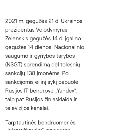
2021 m. gegužės 21 d. Ukrainos 
prezidentas Volodymyras 
Zelenskis gegužės 14 d. įgalino 
gegužės 14 dienos  Nacionalinio 
saugumo ir gynybos tarybos 
(NSGT) sprendimą dėl tolesnių 
sankcijų 138 įmonėms. Po 
sankcijomis eilinį sykį papuolė 
Rusijos IT bendrovė „Yandex“, 
taip pat Rusijos žiniasklaida ir 
televizijos kanalai.
Tarptautinės bendruomenės 
„InformNapalm“ savanoriai 