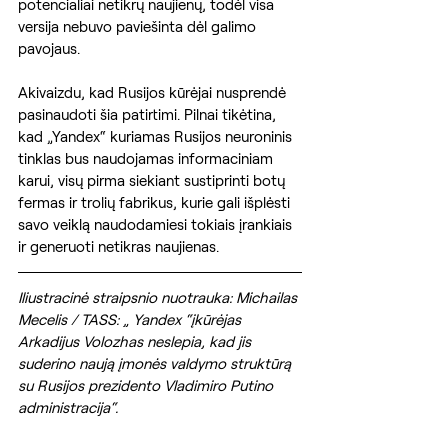
potencialiai netikrų naujienų, todėl visa 
versija nebuvo paviešinta dėl galimo 
pavojaus.
Akivaizdu, kad Rusijos kūrėjai nusprendė 
pasinaudoti šia patirtimi. Pilnai tikėtina, 
kad „Yandex“ kuriamas Rusijos neuroninis 
tinklas bus naudojamas informaciniam 
karui, visų pirma siekiant sustiprinti botų 
fermas ir trolių fabrikus, kurie gali išplėsti 
savo veiklą naudodamiesi tokiais įrankiais 
ir generuoti netikras naujienas.
Iliustracinė straipsnio nuotrauka: Michailas 
Mecelis / TASS: „ Yandex “įkūrėjas 
Arkadijus Volozhas neslepia, kad jis 
suderino naują įmonės valdymo struktūrą 
su Rusijos prezidento Vladimiro Putino 
administracija“.